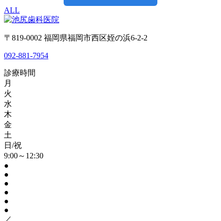
ALL
〒819-0002 福岡県福岡市西区姪の浜6-2-2
092-881-7954
診療時間
月
火
水
木
金
土
日/祝
9:00～12:30
●
●
●
●
●
●
／