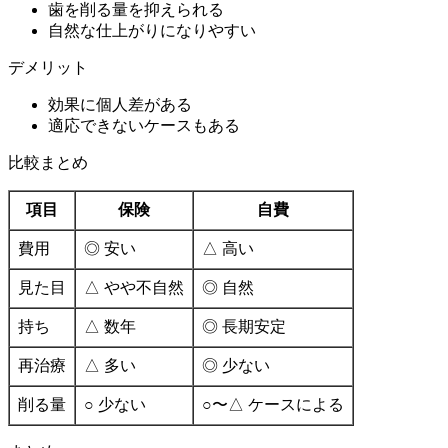
歯を削る量を抑えられる
自然な仕上がりになりやすい
デメリット
効果に個人差がある
適応できないケースもある
比較まとめ
項目
保険
自費
費用
◎ 安い
△ 高い
見た目
△ やや不自然
◎ 自然
持ち
△ 数年
◎ 長期安定
再治療
△ 多い
◎ 少ない
削る量
○ 少ない
○〜△ ケースによる