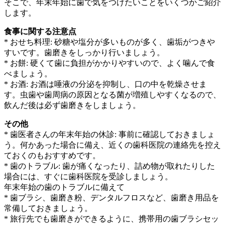
そこで、年末年始に歯で気をつけたいことをいくつかご紹介
します。
食事に関する注意点
* おせち料理: 砂糖や塩分が多いものが多く、歯垢がつきや
すいです。歯磨きをしっかり行いましょう。
* お餅: 硬くて歯に負担がかかりやすいので、よく噛んで食
べましょう。
* お酒: お酒は唾液の分泌を抑制し、口の中を乾燥させま
す。虫歯や歯周病の原因となる菌が増殖しやすくなるので、
飲んだ後は必ず歯磨きをしましょう。
その他
* 歯医者さんの年末年始の休診: 事前に確認しておきましょ
う。何かあった場合に備え、近くの歯科医院の連絡先を控え
ておくのもおすすめです。
* 歯のトラブル: 歯が痛くなったり、詰め物が取れたりした
場合には、すぐに歯科医院を受診しましょう。
年末年始の歯のトラブルに備えて
* 歯ブラシ、歯磨き粉、デンタルフロスなど、歯磨き用品を
常備しておきましょう。
* 旅行先でも歯磨きができるように、携帯用の歯ブラシセッ